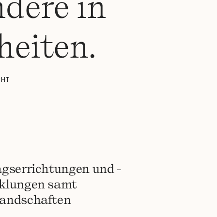
ndere in
heiten.
CHT
agserrichtungen und -
klungen samt
andschaften