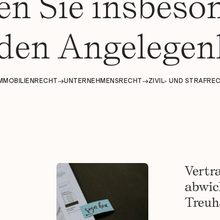
en Sie insbeso
den Angelegen
MMOBILIENRECHT
UNTERNEHMENSRECHT
ZIVIL- UND STRAFRE
Vertr
abwic
Treuh