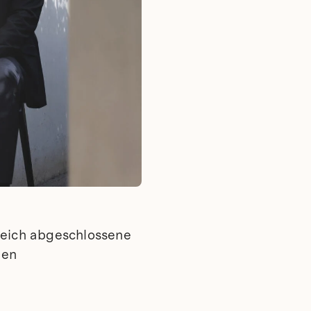
reich abgeschlossene
len